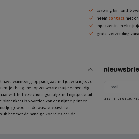
levering binnen 1-5 w
neem
contact
met ons
inpakken in uniek nijnt
gratis verzending vana
nieuwsbrie
e-mail
t-have wanneer jij op pad gaat met jouw kindje. zo
schonen. je draagt het opvouwbare matje eenvoudig
maar wilt. het verschoningsmatje met nijntje detail
lees hier de wettelijk
 binnenkant is voorzien van een nijntje print en
et matje gewoon in de was. je vouwt het
sluit het met de handige koordjes aan de