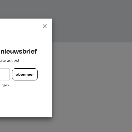
 nieuwsbrief
uke acties!
abonneer
kingen