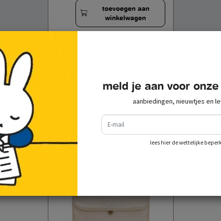
toevoegen aan
winkelwagen
meld je aan voor onze
recent bekeken
aanbiedingen, nieuwtjes en le
e-mail
lees hier de wettelijke beper