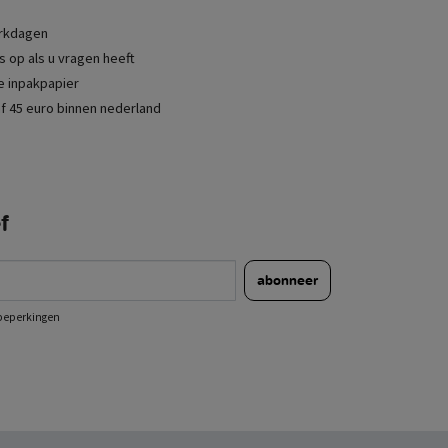
erkdagen
 op als u vragen heeft
je inpakpapier
f 45 euro binnen nederland
f
abonneer
e beperkingen