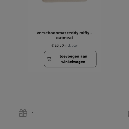
verschoonmat teddy miffy -
oatmeal
€ 26,50
incl. btw
toevoegen aan
winkelwagen
.
.