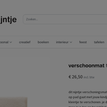
sonal
creatief
boeken
interieur
feest
tafelen
verschoonmat t
€ 26,50
incl. btw
dit nijntje verschoningsma
op pad gaat met jouw kindje
kleintje te verschonen. j