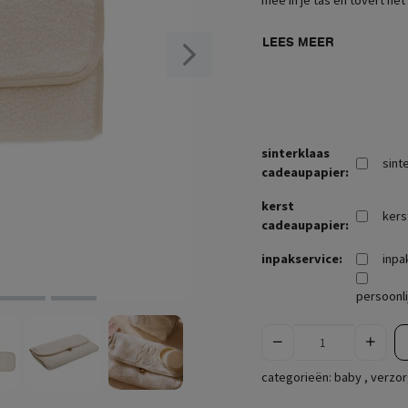
mee in je tas en tovert het
LEES MEER
sinterklaas
sint
cadeaupapier:
kerst
kers
cadeaupapier:
inpakservice:
inpa
persoonli
categorieën:
baby
,
verzor