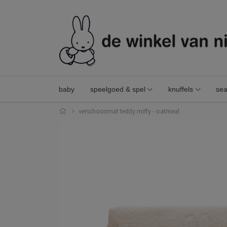
baby
speelgoed & spel
knuffels
sea
verschoonmat teddy miffy - oatmeal