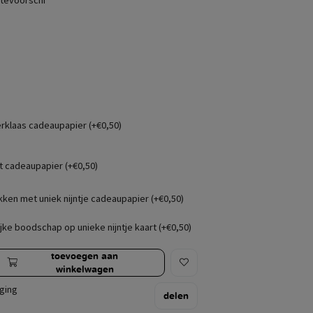
 tevoorschi
erklaas cadeaupapier (+€0,50)
t cadeaupapier (+€0,50)
kken met uniek nijntje cadeaupapier (+€0,50)
jke boodschap op unieke nijntje kaart (+€0,50)
toevoegen aan
winkelwagen
ging
delen