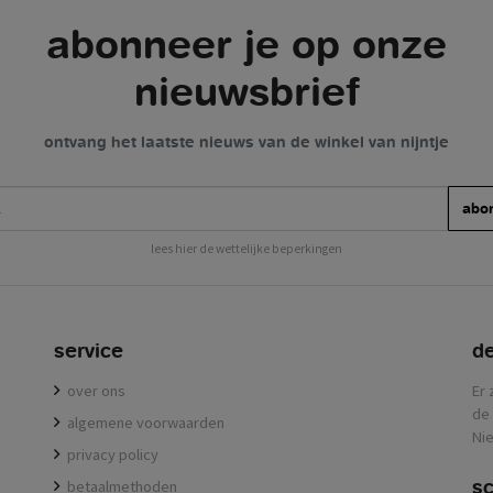
abonneer je op onze
nieuwsbrief
ontvang het laatste nieuws van de winkel van nijntje
abo
lees hier de wettelijke beperkingen
service
de
over ons
Er 
de 
algemene voorwaarden
Nie
privacy policy
sc
betaalmethoden