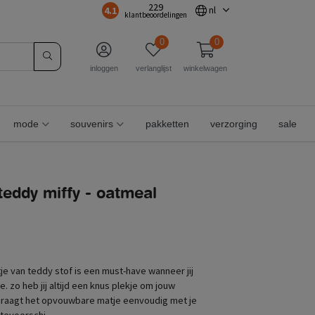
229
4.1
nl
klantbeoordelingen
0
0
inloggen
verlanglijst
winkelwagen
mode
souvenirs
pakketten
verzorging
sale
eddy miffy - oatmeal
tje van teddy stof is een must-have wanneer jij
. zo heb jij altijd een knus plekje om jouw
e draagt het opvouwbare matje eenvoudig met je