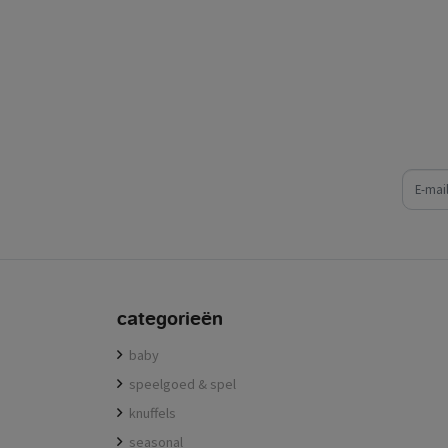
e-mail
categorieën
baby
speelgoed & spel
knuffels
seasonal