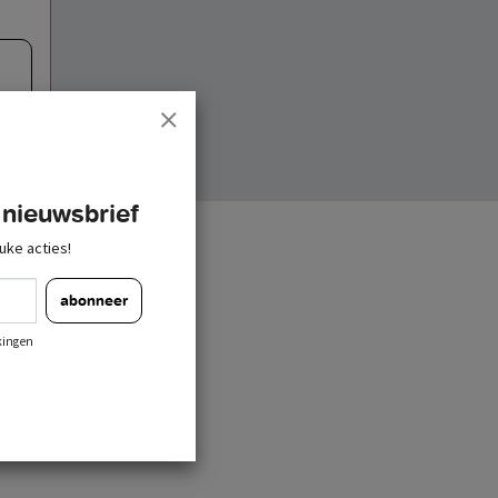
 nieuwsbrief
uke acties!
abonneer
kingen