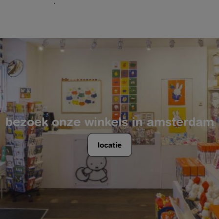
.
bezoek onze winkels in amsterdam
locatie