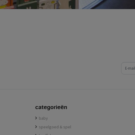
e-mail
categorieën
baby
speelgoed & spel