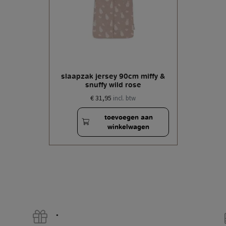
slaapzak jersey 90cm miffy &
snuffy wild rose
€ 31,95
incl. btw
toevoegen aan
winkelwagen
.