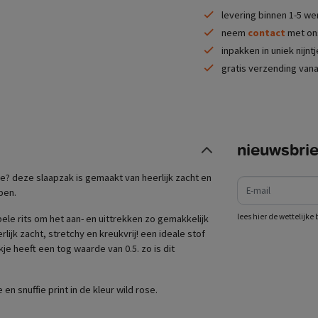
levering binnen 1-5 w
neem
contact
met ons
inpakken in uniek nijnt
gratis verzending vana
nieuwsbrie
e-mail
je? deze slaapzak is gemaakt van heerlijk zacht en
apen.
lees hier de wettelijk
ele rits om het aan- en uittrekken zo gemakkelijk
lijk zacht, stretchy en kreukvrij! een ideale stof
e heeft een tog waarde van 0.5. zo is dit
n snuffie print in de kleur wild rose.