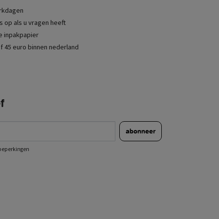
erkdagen
 op als u vragen heeft
je inpakpapier
f 45 euro binnen nederland
f
abonneer
e beperkingen