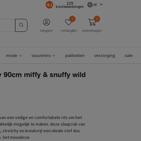
229
4.1
nl
klantbeoordelingen
0
0
inloggen
verlanglijst
winkelwagen
mode
souvenirs
pakketten
verzorging
sale
y 90cm miffy & snuffy wild
van een veilige en comfortabele rits om het
kkelijk mogelijk te maken. deze slaapzak van
t, stretchy en kreukvrij! een ideale stof dus
s. het mouwloze