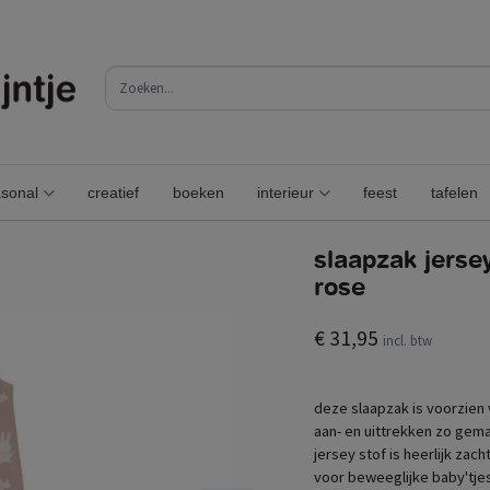
sonal
creatief
boeken
interieur
feest
tafelen
slaapzak jerse
rose
€ 31,95
incl. btw
deze slaapzak is voorzien 
aan- en uittrekken zo gema
jersey stof is heerlijk zach
voor beweeglijke baby'tje