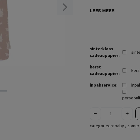
LEES MEER
sinterklaas
sint
cadeaupapier:
kerst
kers
cadeaupapier:
inpakservice:
inpa
persoonli
categorieën:
baby
,
zomer