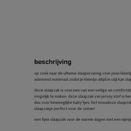
beschrijving
op zoek naar de ultieme slaapervaring voor jouw kleint
ademend materiaal zodat je kleintje altijd in stijl kan sl
deze slaapzak is voorzien van een veilige en comfortab
mogelijk te maken. deze slaapzak van jersey stof is heer
dus voor beweeglijke baby'tjes. het mouwloze slaapzakj
slaapzakje perfect voor de zomer!
een fijne slaapzak voor de warme dagen met een nijntje e