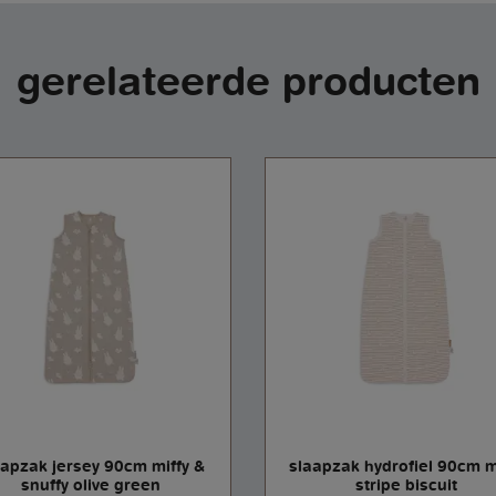
gerelateerde producten
aapzak jersey 90cm miffy &
slaapzak hydrofiel 90cm m
snuffy olive green
stripe biscuit