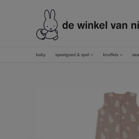
baby
speelgoed & spel
knuffels
sea
slaapzak jersey 90cm miffy & snuffy wild rose