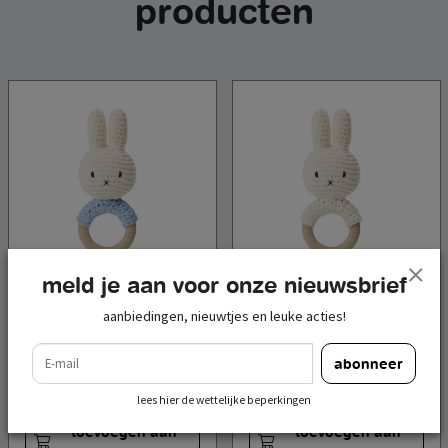
producten
meld je aan voor onze nieuwsbrief
judpromo
judpromo
aanbiedingen, nieuwtjes en leuke acties!
nijntje handmade
nijntje handmade
bijtring/rammelaar
bijtring/rammelaar wit
e-mail
abonneer
pastel blauw
€ 19,95
€ 19,95
incl. btw
incl. btw
lees hier de wettelijke beperkingen
toevoegen aan
toevoegen aan