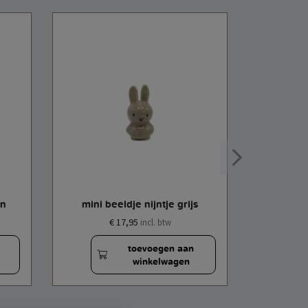
en
mini beeldje nijntje grijs
mini b
€ 17,95
incl. btw
toevoegen aan
winkelwagen