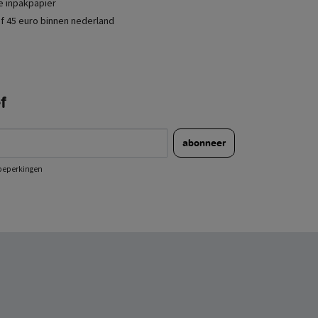
je inpakpapier
f 45 euro binnen nederland
f
abonneer
e beperkingen