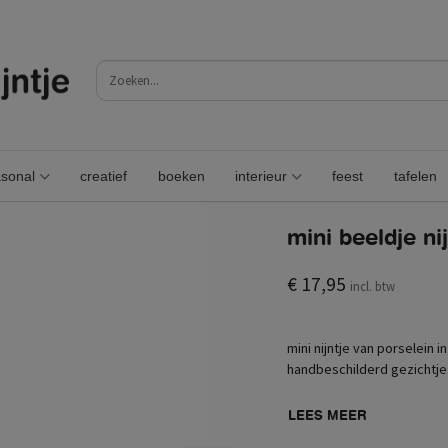
sonal
creatief
boeken
interieur
feest
tafelen
mini beeldje ni
€ 17,95
incl. btw
mini nijntje van porselein 
handbeschilderd gezichtje. 
LEES MEER