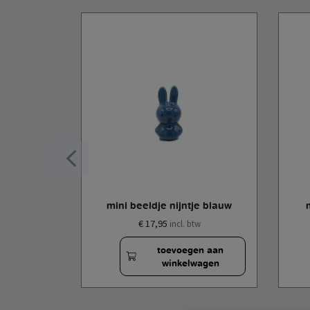
je wit
mini beeldje nijntje blauw
€ 17,95
w
incl. btw
en aan
toevoegen aan
wagen
winkelwagen