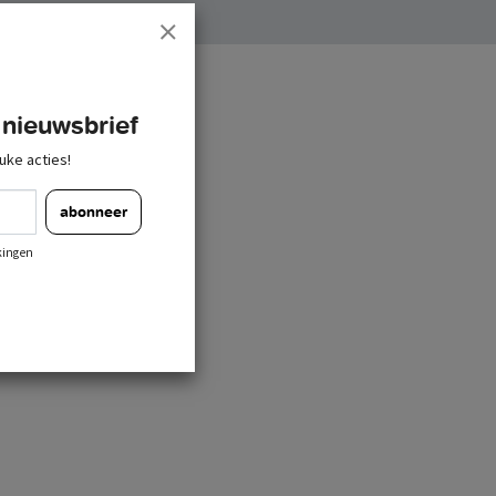
 nieuwsbrief
uke acties!
abonneer
kingen