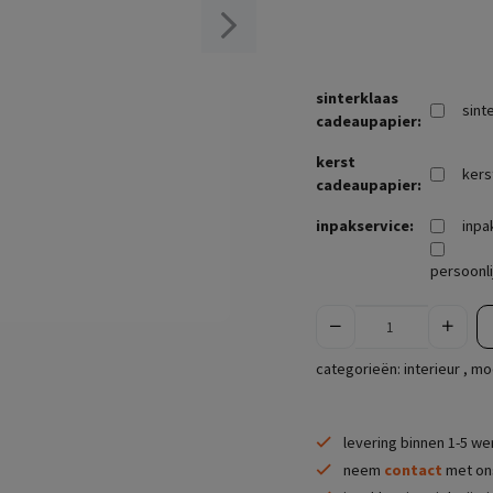
sinterklaas
sint
cadeaupapier:
kerst
kers
cadeaupapier:
inpakservice:
inpa
persoonli
categorieën:
interieur
,
mo
levering binnen 1-5 w
neem
contact
met ons