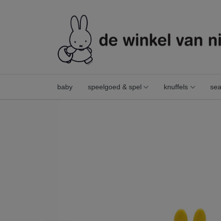
baby
speelgoed & spel
knuffels
sea
mini beeldje nijntje geel