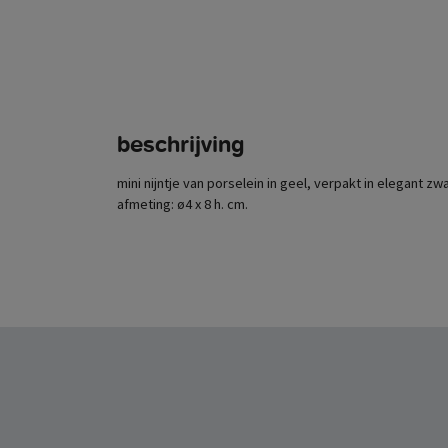
beschrijving
mini nijntje van porselein in geel, verpakt in elegant z
afmeting: ø4 x 8 h. cm.