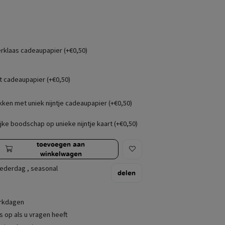
erklaas cadeaupapier (+€0,50)
t cadeaupapier (+€0,50)
kken met uniek nijntje cadeaupapier (+€0,50)
jke boodschap op unieke nijntje kaart (+€0,50)
toevoegen aan
winkelwagen
ederdag
,
seasonal
delen
erkdagen
 op als u vragen heeft