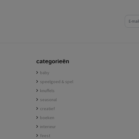
e-mail
categorieën
baby
speelgoed & spel
knuffels
seasonal
creatief
boeken
interieur
feest