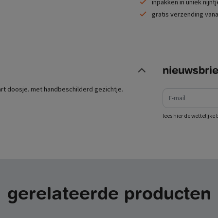
inpakken in uniek nijnt
gratis verzending vana
nieuwsbrie
e-mail
wart doosje. met handbeschilderd gezichtje.
lees hier de wettelijk
gerelateerde producten