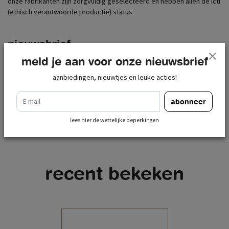
onze fabrikanten zijn zorgvuldig geselecteerd en hebben allen de icti
(ethisch verantwoorde productie) status.
nieuwsbrief
meld je aan voor onze nieuwsbrief
e-mail
abonneer
aanbiedingen, nieuwtjes en leuke acties!
lees hier de wettelijke beperkingen
e-mail
abonneer
lees hier de wettelijke beperkingen
recent bekeken