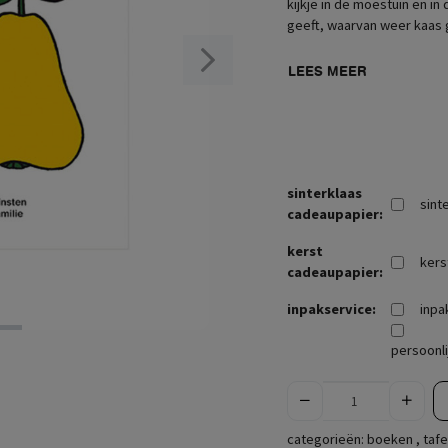
kijkje in de moestuin en i
geeft, waarvan weer kaas
LEES MEER
sinterklaas
sint
cadeaupapier:
kerst
kers
cadeaupapier:
inpakservice:
inpa
persoonli
categorieën:
boeken
,
tafe