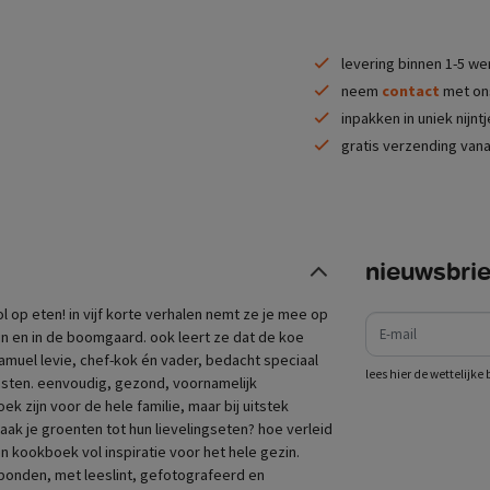
levering binnen 1-5 w
neem
contact
met ons
inpakken in uniek nijnt
gratis verzending vana
nieuwsbrie
e-mail
dol op eten! in vijf korte verhalen nemt ze je mee op
in en in de boomgaard. ook leert ze dat de koe
muel levie, chef-kok én vader, bedacht speciaal
lees hier de wettelijk
insten. eenvoudig, gezond, voornamelijk
k zijn voor de hele familie, maar bij uitstek
ak je groenten tot hun lievelingseten? hoe verleid
n kookboek vol inspiratie voor het hele gezin.
ebonden, met leeslint, gefotografeerd en