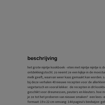
beschrijving
het grote nijntje kookboek - eten met nijntje nijntje is 
ontdekkingstocht. zo neemt ze een kijkje in de moestu
melk geeft, waarvan weer kaas gemaakt kan worden. sa
bij deze verhalen 40 nieuwe recepten voor de allerkle
vegetarisch en vooral lekker. de recepten in dit kookboe
geschikt voor dreumessen, peuters en kleuters. hoe ma
je ze tot het proberen van nieuwe smaken? een lees- e
formaat: 19 x 22 cm omvang: 144 pagina's bindwijze: g