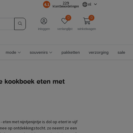
229
4.1
nl
klantbeoordelingen
0
0
inloggen
verlanglijst
winkelwagen
mode
souvenirs
pakketten
verzorging
sale
tje kookboek eten met
 eten met nijntjenijntje is dol op eten! in vijf
 mee op ontdekkingstocht. zo neemt ze een