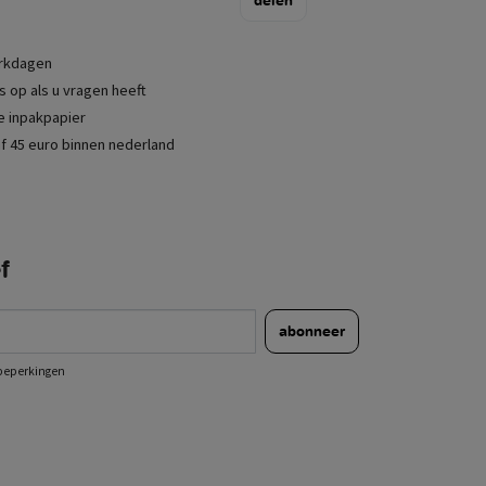
delen
erkdagen
 op als u vragen heeft
je inpakpapier
f 45 euro binnen nederland
f
abonneer
e beperkingen