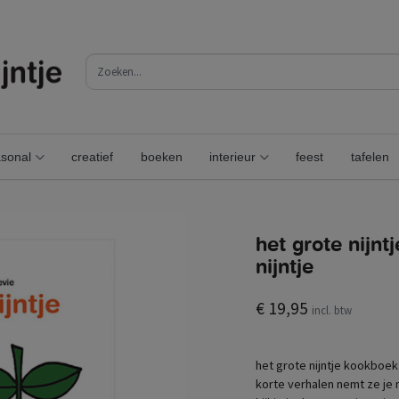
sonal
creatief
boeken
interieur
feest
tafelen
het grote nijn
nijntje
€ 19,95
incl. btw
het grote nijntje kookboek -
korte verhalen nemt ze je