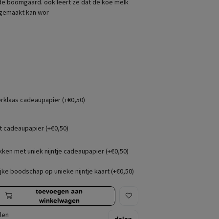
n de boomgaard. ook leert ze dat de koe melk
 gemaakt kan wor
erklaas cadeaupapier (+€0,50)
t cadeaupapier (+€0,50)
kken met uniek nijntje cadeaupapier (+€0,50)
jke boodschap op unieke nijntje kaart (+€0,50)
toevoegen aan
winkelwagen
len