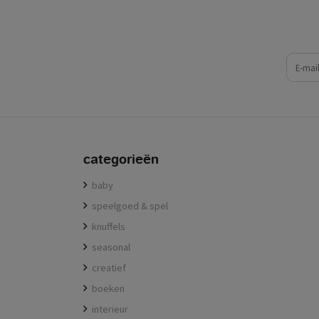
e-mail
categorieën
baby
speelgoed & spel
knuffels
seasonal
creatief
boeken
interieur