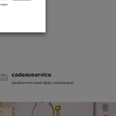
kingen
cadeauservice
inpakken met uniek nijntje cadeaupapier