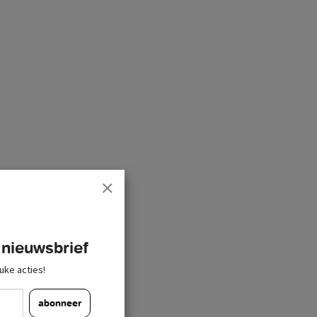
 nieuwsbrief
uke acties!
abonneer