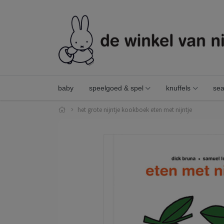
baby
speelgoed & spel
knuffels
sea
het grote nijntje kookboek eten met nijntje