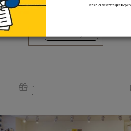
lees hier de wettelijke beper
het grote nijntje kookboek
eten met nijntje
€ 19,95
incl. btw
toevoegen aan
winkelwagen
.
.