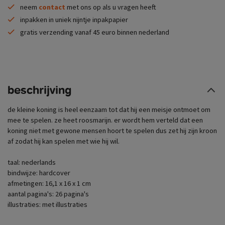
neem
contact
met ons op als u vragen heeft
inpakken in uniek nijntje inpakpapier
gratis verzending vanaf 45 euro binnen nederland
beschrijving
de kleine koning is heel eenzaam tot dat hij een meisje ontmoet om
mee te spelen. ze heet roosmarijn. er wordt hem verteld dat een
koning niet met gewone mensen hoort te spelen dus zet hij zijn kroon
af zodat hij kan spelen met wie hij wil.
taal: nederlands
bindwijze: hardcover
afmetingen: 16,1 x 16 x 1 cm
aantal pagina's: 26 pagina's
illustraties: met illustraties