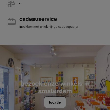
.
.
cadeauservice
inpakken met uniek nijntje cadeaupapier
bezoek onze winkels in
amsterdam
locatie