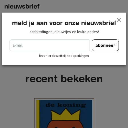
nieuwsbrief
e-mail
meld je aan voor onze nieuwsbrief
abonneer
aanbiedingen, nieuwtjes en leuke acties!
lees hier de wettelijke beperkingen
e-mail
abonneer
lees hier de wettelijke beperkingen
recent bekeken