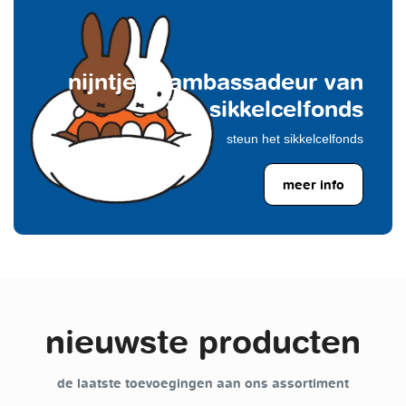
nijntje is ambassadeur van
het sikkelcelfonds
steun het sikkelcelfonds
meer info
nieuwste producten
de laatste toevoegingen aan ons assortiment