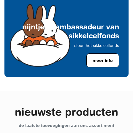
nijntje is ambassadeur van
het sikkelcelfonds
steun het sikkelcelfonds
meer info
nieuwste producten
de laatste toevoegingen aan ons assortiment