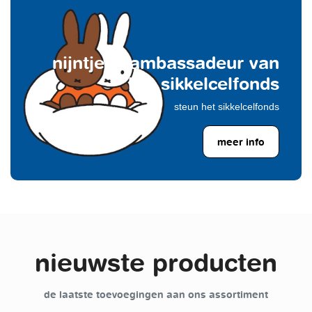
nijntje is ambassadeur van
het sikkelcelfonds
steun het sikkelcelfonds
meer info
nieuwste producten
de laatste toevoegingen aan ons assortiment