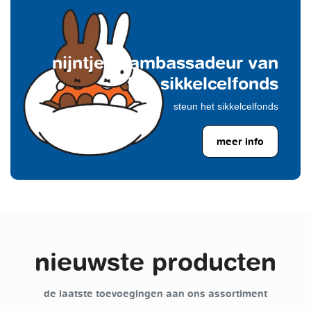
nijntje is ambassadeur van
het sikkelcelfonds
steun het sikkelcelfonds
meer info
nieuwste producten
de laatste toevoegingen aan ons assortiment