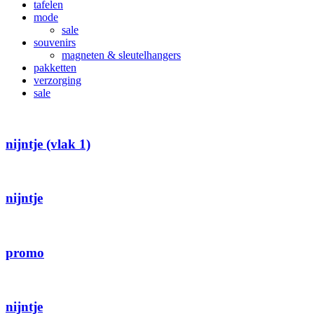
tafelen
mode
sale
souvenirs
magneten & sleutelhangers
pakketten
verzorging
sale
nijntje (vlak 1)
nijntje
promo
nijntje