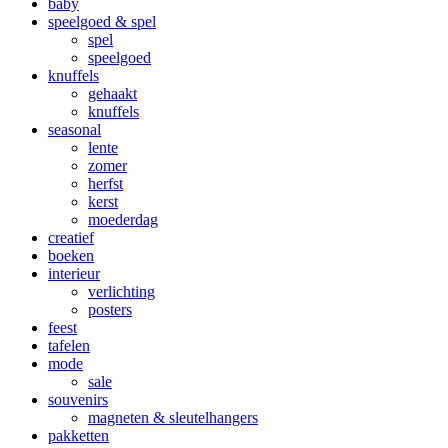
baby
speelgoed & spel
spel
speelgoed
knuffels
gehaakt
knuffels
seasonal
lente
zomer
herfst
kerst
moederdag
creatief
boeken
interieur
verlichting
posters
feest
tafelen
mode
sale
souvenirs
magneten & sleutelhangers
pakketten