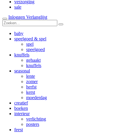
verzorging
sale
Inloggen
Verlanglijst
baby
speelgoed & spel
spel
speelgoed
knuffels
gehaakt
knuffels
seasonal
lente
zomer
herfst
kerst
moederdag
creatief
boeken
interieur
verlichting
posters
feest