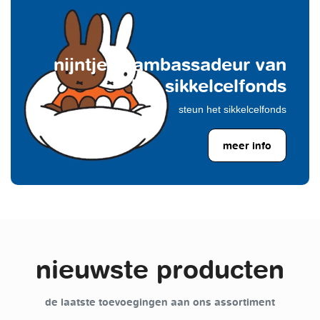
nijntje is ambassadeur van
het sikkelcelfonds
steun het sikkelcelfonds
meer info
nieuwste producten
de laatste toevoegingen aan ons assortiment