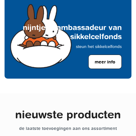
nijntje is ambassadeur van
het sikkelcelfonds
steun het sikkelcelfonds
meer info
nieuwste producten
de laatste toevoegingen aan ons assortiment