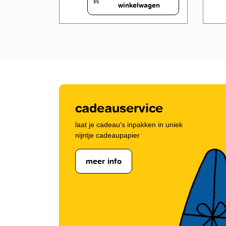
wagen
winkelwagen
cadeauservice
laat je cadeau's inpakken in uniek
nijntje cadeaupapier
meer info