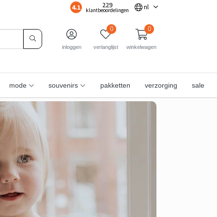
229
4.1
nl
klantbeoordelingen
0
0
inloggen
verlanglijst
winkelwagen
mode
souvenirs
pakketten
verzorging
sale