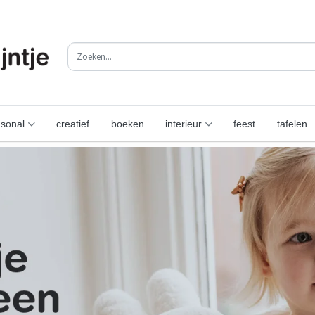
sonal
creatief
boeken
interieur
feest
tafelen