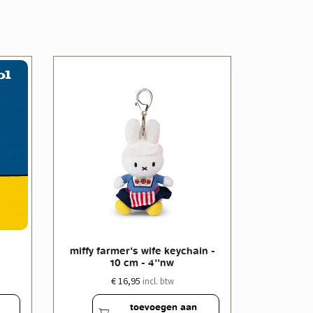
miffy farmer's wife keychain -
miffy far
10 cm - 4''nw
€ 16,95
incl. btw
toevoegen aan