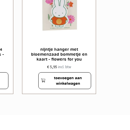
 4
nijntje hanger met
nijntje
 -
bloemenzaad bommetje en
bloeme
kaart - flowers for you
butter
€ 5,95
incl. btw
toevoegen aan
winkelwagen