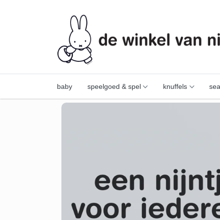
baby
speelgoed & spel
knuffels
sea