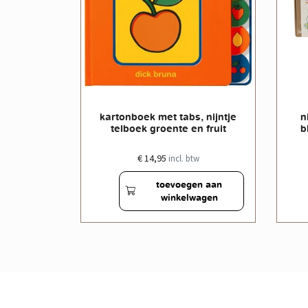
ijntje
kartonboek met tabs, nijntje
n
lag
telboek groente en fruit
b
€ 14,95
w
incl. btw
en aan
toevoegen aan
wagen
winkelwagen