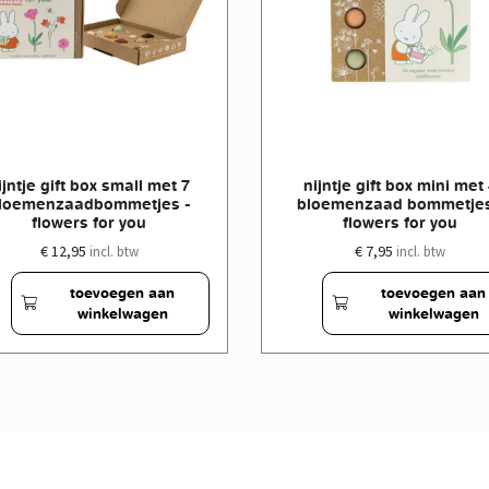
ijntje gift box small met 7
nijntje gift box mini met
loemenzaadbommetjes -
bloemenzaad bommetjes
flowers for you
flowers for you
€ 12,95
€ 7,95
incl. btw
incl. btw
toevoegen aan
toevoegen aan
winkelwagen
winkelwagen