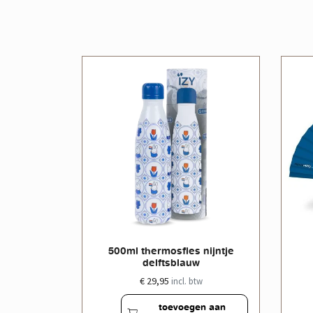
le doos
500ml thermosfles nijntje
delftsblauw
€ 29,95
w
incl. btw
en aan
toevoegen aan