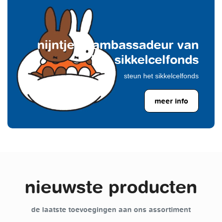
nijntje is ambassadeur van
het sikkelcelfonds
steun het sikkelcelfonds
meer info
nieuwste producten
de laatste toevoegingen aan ons assortiment