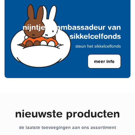
nijntje is ambassadeur van
het sikkelcelfonds
steun het sikkelcelfonds
meer info
nieuwste producten
de laatste toevoegingen aan ons assortiment