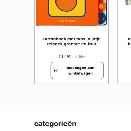
ijntje
kartonboek met tabs, nijntje
n
lag
telboek groente en fruit
b
€ 14,95
w
incl. btw
en aan
toevoegen aan
wagen
winkelwagen
categorieën