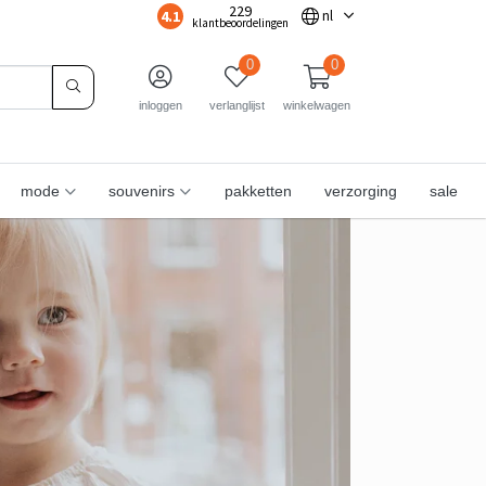
229
4.1
nl
klantbeoordelingen
0
0
inloggen
verlanglijst
winkelwagen
mode
souvenirs
pakketten
verzorging
sale