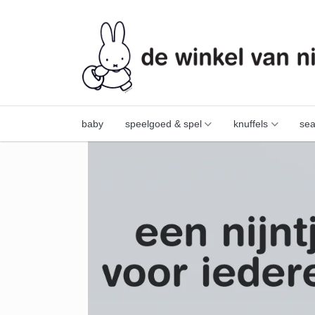
baby
speelgoed & spel
knuffels
sea