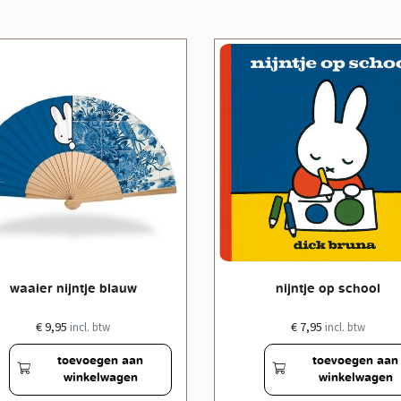
waaier nijntje blauw
nijntje op school
€ 9,95
€ 7,95
incl. btw
incl. btw
toevoegen aan
toevoegen aan
winkelwagen
winkelwagen