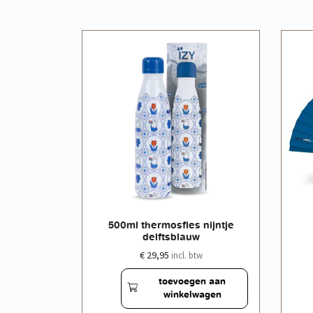
le doos
500ml thermosfles nijntje
delftsblauw
€ 29,95
w
incl. btw
en aan
toevoegen aan
wagen
winkelwagen