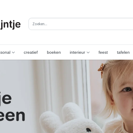
sonal
creatief
boeken
interieur
feest
tafelen