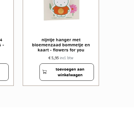
 4
nijntje hanger met
nijntje
 -
bloemenzaad bommetje en
bloeme
kaart - flowers for you
butter
€ 5,95
incl. btw
toevoegen aan
winkelwagen