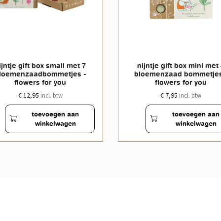
ijntje gift box small met 7
nijntje gift box mini met
loemenzaadbommetjes -
bloemenzaad bommetjes
flowers for you
flowers for you
€ 12,95
€ 7,95
incl. btw
incl. btw
toevoegen aan
toevoegen aan
winkelwagen
winkelwagen