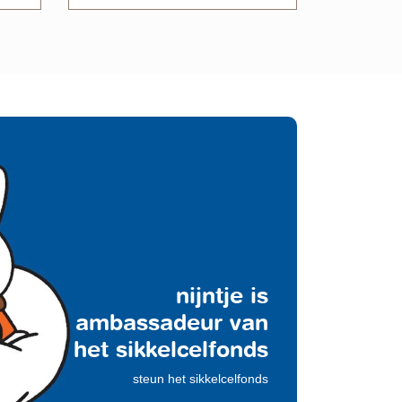
nijntje is
ambassadeur van
het sikkelcelfonds
steun het sikkelcelfonds