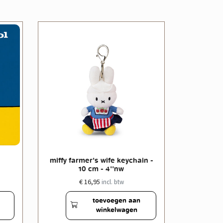
miffy far
miffy farmer's wife keychain -
10 cm - 4''nw
€ 16,95
incl. btw
toevoegen aan
winkelwagen