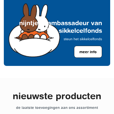
nijntje is ambassadeur van
het sikkelcelfonds
steun het sikkelcelfonds
meer info
nieuwste producten
de laatste toevoegingen aan ons assortiment