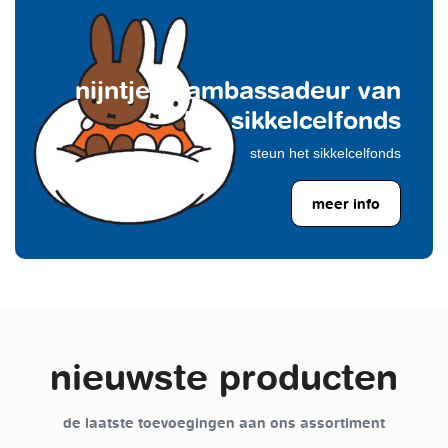
nijntje is ambassadeur van
het sikkelcelfonds
steun het sikkelcelfonds
meer info
nieuwste producten
de laatste toevoegingen aan ons assortiment