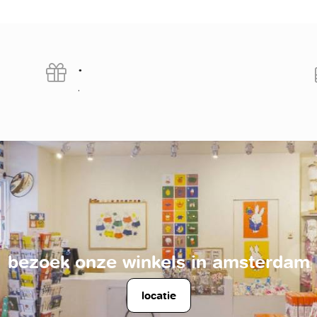
.
.
bezoek onze winkels in amsterdam
locatie