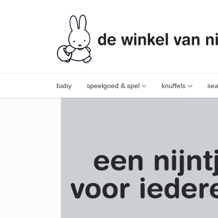
baby
speelgoed & spel
knuffels
sea