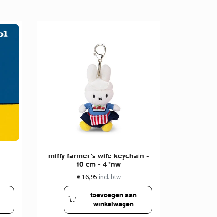
miffy far
miffy farmer's wife keychain -
10 cm - 4''nw
€ 16,95
incl. btw
toevoegen aan
winkelwagen