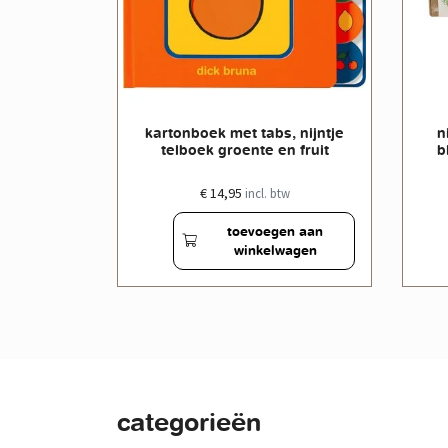
ijntje
kartonboek met tabs, nijntje
n
lag
telboek groente en fruit
b
€ 14,95
w
incl. btw
en aan
toevoegen aan
wagen
winkelwagen
categorieën