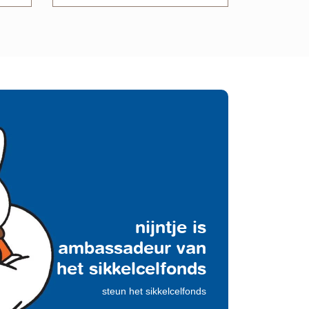
nijntje is
ambassadeur van
het sikkelcelfonds
steun het sikkelcelfonds