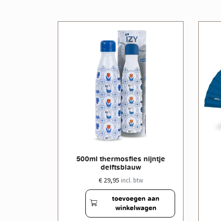
le doos
500ml thermosfles nijntje
delftsblauw
€ 29,95
w
incl. btw
en aan
toevoegen aan
wagen
winkelwagen