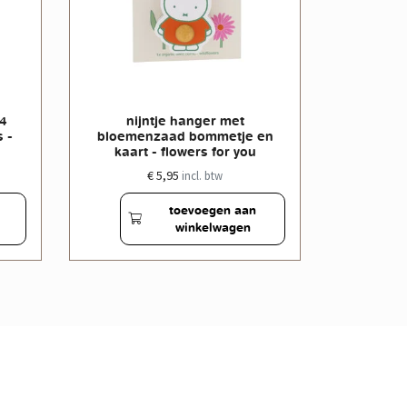
 4
nijntje hanger met
nijntje
 -
bloemenzaad bommetje en
bloeme
kaart - flowers for you
butter
€ 5,95
incl. btw
toevoegen aan
winkelwagen