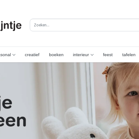
sonal
creatief
boeken
interieur
feest
tafelen