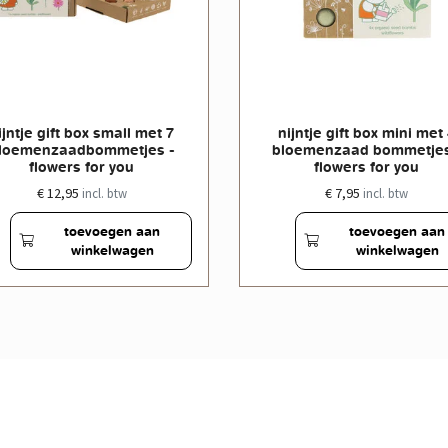
ijntje gift box small met 7
nijntje gift box mini met
loemenzaadbommetjes -
bloemenzaad bommetjes
flowers for you
flowers for you
€ 12,95
€ 7,95
incl. btw
incl. btw
toevoegen aan
toevoegen aan
winkelwagen
winkelwagen