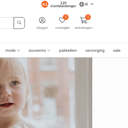
229
4.1
nl
klantbeoordelingen
0
0
inloggen
verlanglijst
winkelwagen
mode
souvenirs
pakketten
verzorging
sale