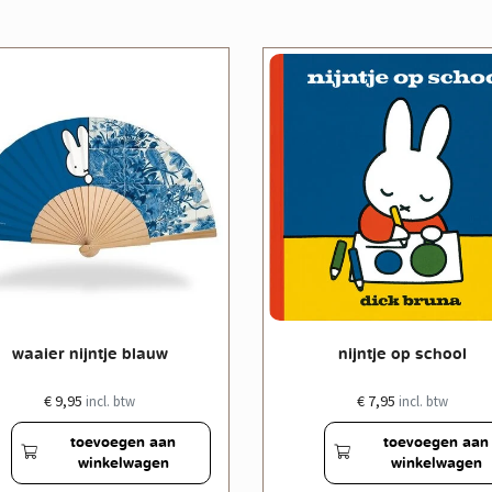
waaier nijntje blauw
nijntje op school
€ 9,95
€ 7,95
incl. btw
incl. btw
toevoegen aan
toevoegen aan
winkelwagen
winkelwagen