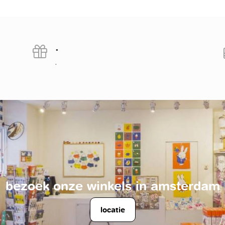
.
.
bezoek onze winkels in amsterdam
locatie