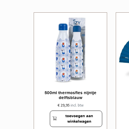
le doos
500ml thermosfles nijntje
delftsblauw
€ 29,95
w
incl. btw
en aan
toevoegen aan
wagen
winkelwagen