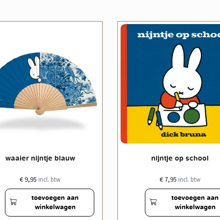
waaier nijntje blauw
nijntje op school
€ 9,95
€ 7,95
incl. btw
incl. btw
toevoegen aan
toevoegen aan
winkelwagen
winkelwagen