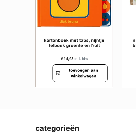
ijntje
kartonboek met tabs, nijntje
n
lag
telboek groente en fruit
b
€ 14,95
w
incl. btw
en aan
toevoegen aan
wagen
winkelwagen
categorieën