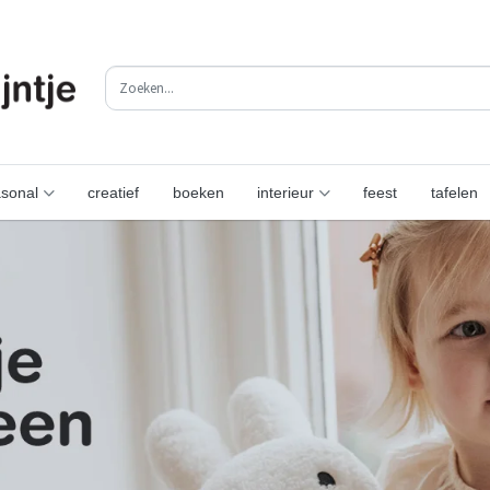
sonal
creatief
boeken
interieur
feest
tafelen