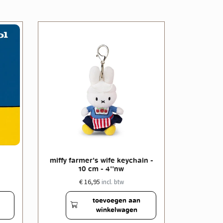
miffy farmer's wife keychain -
miffy far
10 cm - 4''nw
€ 16,95
incl. btw
toevoegen aan
winkelwagen