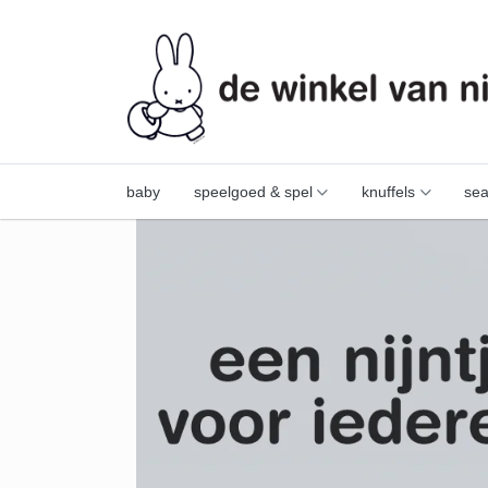
baby
speelgoed & spel
knuffels
sea