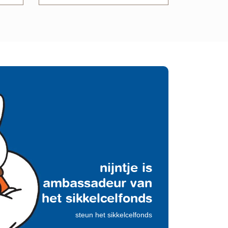
nijntje is
ambassadeur van
het sikkelcelfonds
steun het sikkelcelfonds