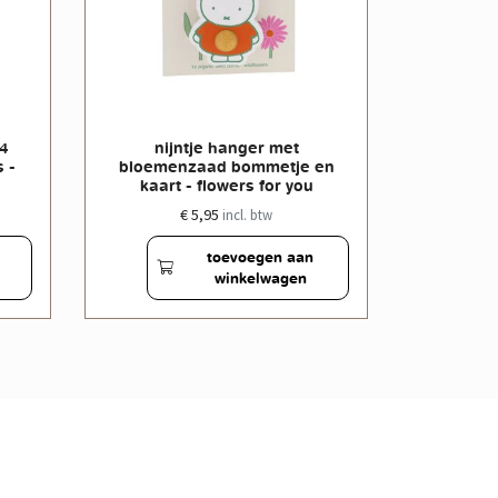
 4
nijntje hanger met
nijntje
 -
bloemenzaad bommetje en
bloeme
kaart - flowers for you
butter
€ 5,95
incl. btw
toevoegen aan
winkelwagen