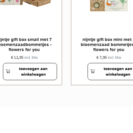
ijntje gift box small met 7
nijntje gift box mini met
loemenzaadbommetjes -
bloemenzaad bommetjes
flowers for you
flowers for you
€ 12,95
€ 7,95
incl. btw
incl. btw
toevoegen aan
toevoegen aan
winkelwagen
winkelwagen