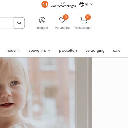
229
4.1
nl
klantbeoordelingen
0
0
inloggen
verlanglijst
winkelwagen
mode
souvenirs
pakketten
verzorging
sale