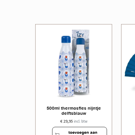
le doos
500ml thermosfles nijntje
delftsblauw
€ 29,95
w
incl. btw
en aan
toevoegen aan