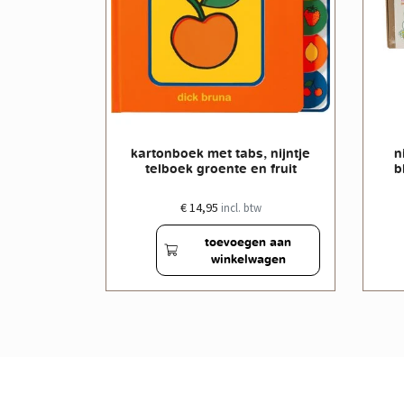
ijntje
kartonboek met tabs, nijntje
n
lag
telboek groente en fruit
b
€ 14,95
w
incl. btw
en aan
toevoegen aan
wagen
winkelwagen