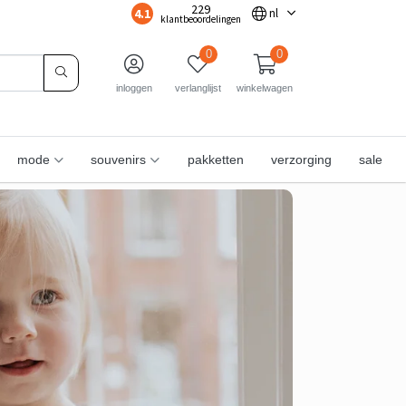
229
4.1
nl
klantbeoordelingen
0
0
inloggen
verlanglijst
winkelwagen
mode
souvenirs
pakketten
verzorging
sale