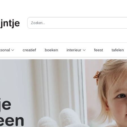
sonal
creatief
boeken
interieur
feest
tafelen