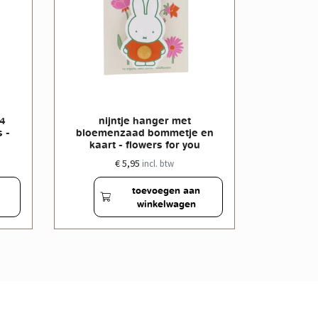
 4
nijntje hanger met
nijntje
 -
bloemenzaad bommetje en
bloeme
kaart - flowers for you
butter
€ 5,95
incl. btw
toevoegen aan
winkelwagen