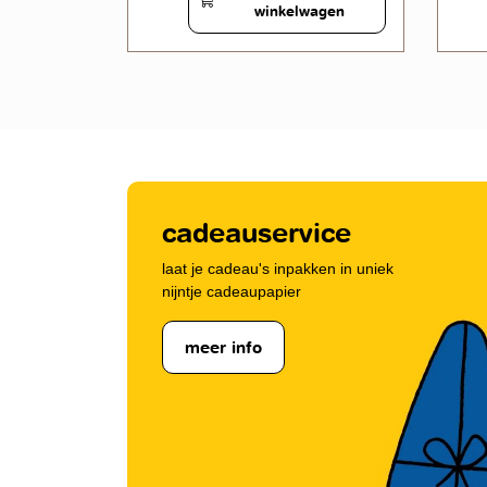
wagen
winkelwagen
cadeauservice
laat je cadeau's inpakken in uniek
nijntje cadeaupapier
meer info