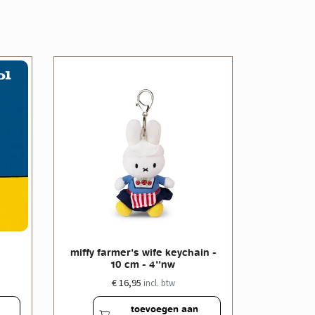
miffy farmer's wife keychain -
miffy far
10 cm - 4''nw
€ 16,95
incl. btw
toevoegen aan