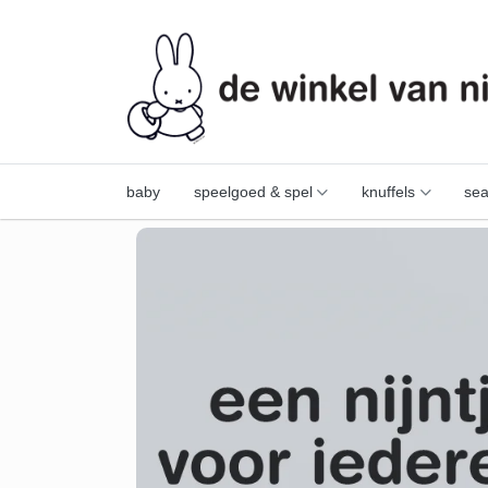
baby
speelgoed & spel
knuffels
sea