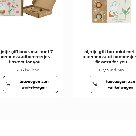
ijntje gift box small met 7
nijntje gift box mini met
loemenzaadbommetjes -
bloemenzaad bommetjes
flowers for you
flowers for you
€ 12,95
€ 7,95
incl. btw
incl. btw
toevoegen aan
toevoegen aan
winkelwagen
winkelwagen