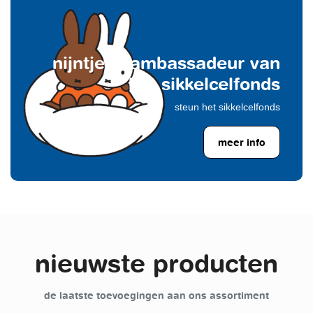
nijntje is ambassadeur van
het sikkelcelfonds
steun het sikkelcelfonds
meer info
nieuwste producten
de laatste toevoegingen aan ons assortiment