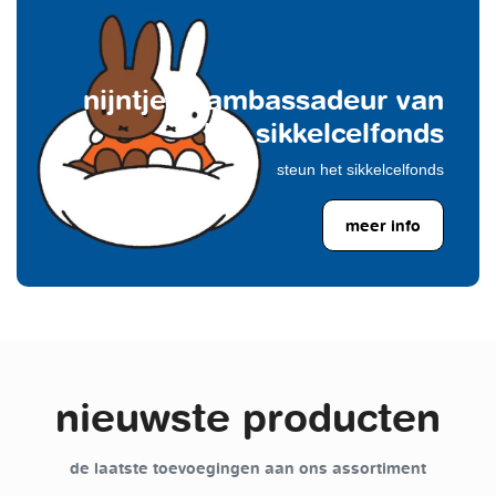
nijntje is ambassadeur van
het sikkelcelfonds
steun het sikkelcelfonds
meer info
nieuwste producten
de laatste toevoegingen aan ons assortiment