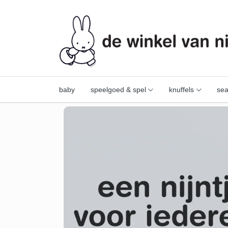
baby
speelgoed & spel
knuffels
sea