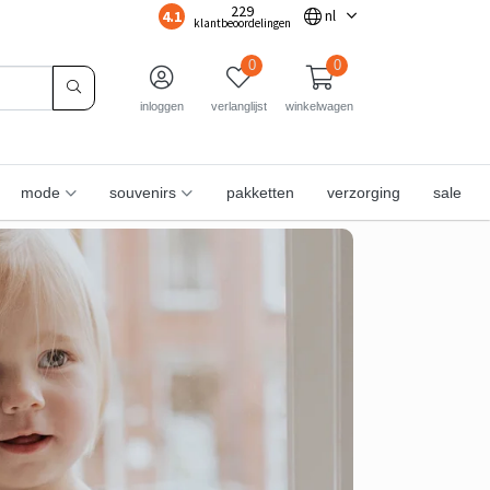
229
4.1
nl
klantbeoordelingen
0
0
inloggen
verlanglijst
winkelwagen
mode
souvenirs
pakketten
verzorging
sale