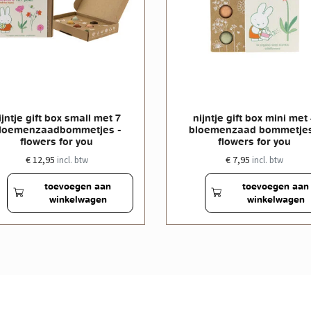
ijntje gift box small met 7
nijntje gift box mini met
loemenzaadbommetjes -
bloemenzaad bommetjes
flowers for you
flowers for you
€ 12,95
€ 7,95
incl. btw
incl. btw
toevoegen aan
toevoegen aan
winkelwagen
winkelwagen