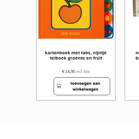
ijntje
kartonboek met tabs, nijntje
n
lag
telboek groente en fruit
b
€ 14,95
w
incl. btw
en aan
toevoegen aan
wagen
winkelwagen