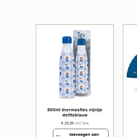
le doos
500ml thermosfles nijntje
delftsblauw
€ 29,95
w
incl. btw
en aan
toevoegen aan