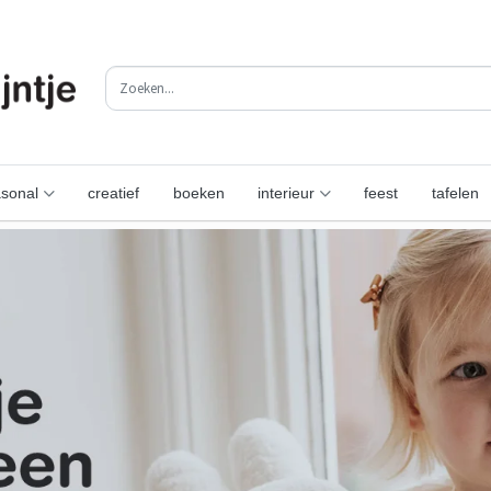
sonal
creatief
boeken
interieur
feest
tafelen