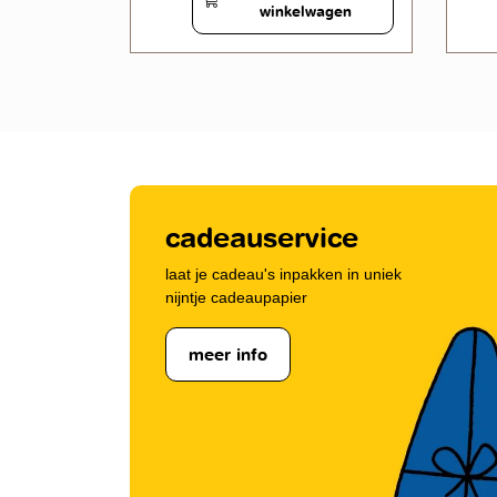
wagen
winkelwagen
cadeauservice
laat je cadeau's inpakken in uniek
nijntje cadeaupapier
meer info