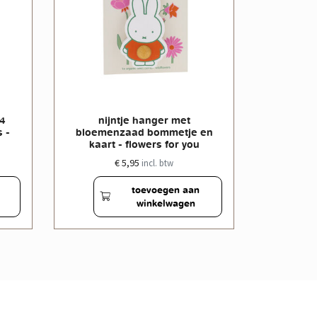
 4
nijntje hanger met
nijntje
 -
bloemenzaad bommetje en
bloeme
kaart - flowers for you
butter
€ 5,95
incl. btw
toevoegen aan
winkelwagen