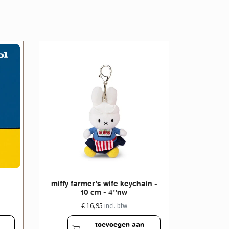
miffy farmer's wife keychain -
miffy far
10 cm - 4''nw
€ 16,95
incl. btw
toevoegen aan