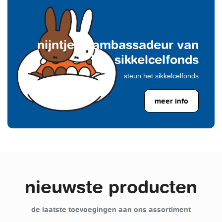
nijntje is ambassadeur van
het sikkelcelfonds
steun het sikkelcelfonds
meer info
nieuwste producten
de laatste toevoegingen aan ons assortiment