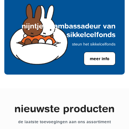
nijntje is ambassadeur van
het sikkelcelfonds
steun het sikkelcelfonds
meer info
nieuwste producten
de laatste toevoegingen aan ons assortiment