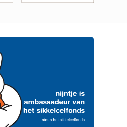
nijntje is
ambassadeur van
het sikkelcelfonds
steun het sikkelcelfonds