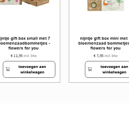
ijntje gift box small met 7
nijntje gift box mini met
loemenzaadbommetjes -
bloemenzaad bommetjes
flowers for you
flowers for you
€ 12,95
€ 7,95
incl. btw
incl. btw
toevoegen aan
toevoegen aan
winkelwagen
winkelwagen