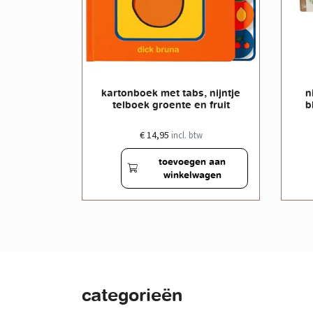
ijntje
kartonboek met tabs, nijntje
n
lag
telboek groente en fruit
b
€ 14,95
w
incl. btw
en aan
toevoegen aan
wagen
winkelwagen
categorieën