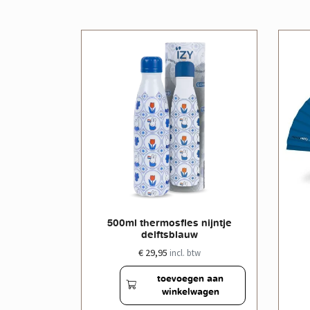
le doos
500ml thermosfles nijntje
delftsblauw
€ 29,95
w
incl. btw
en aan
toevoegen aan
wagen
winkelwagen