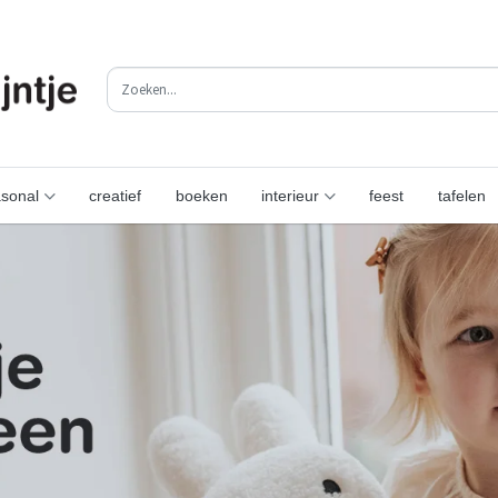
sonal
creatief
boeken
interieur
feest
tafelen