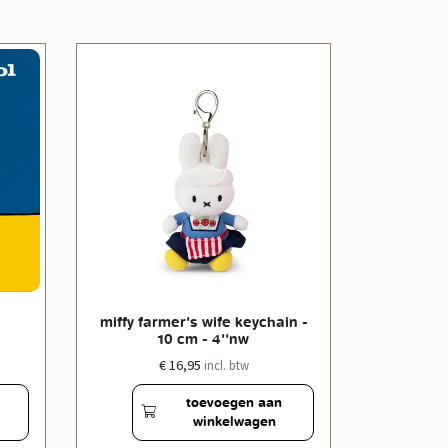
miffy farmer's wife keychain -
miffy far
10 cm - 4''nw
€ 16,95
incl. btw
toevoegen aan
winkelwagen