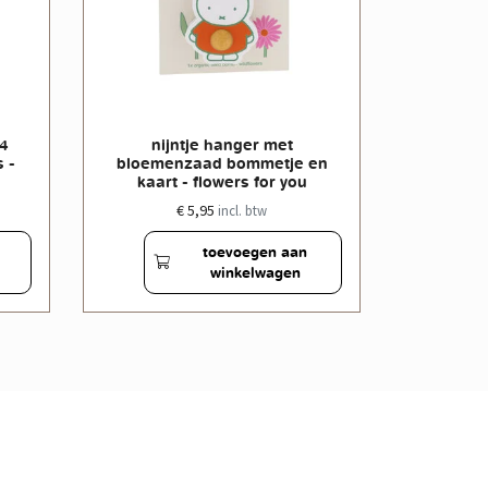
 4
nijntje hanger met
nijntje
 -
bloemenzaad bommetje en
bloeme
kaart - flowers for you
butter
€ 5,95
incl. btw
toevoegen aan
winkelwagen