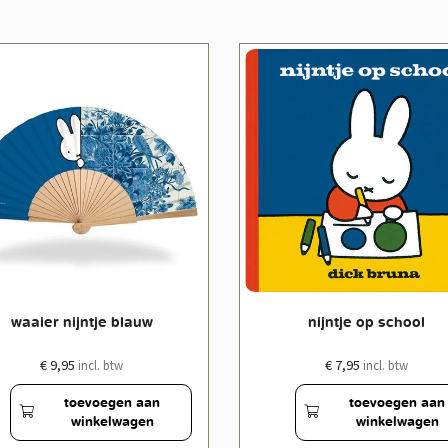
waaier nijntje blauw
nijntje op school
€ 9,95
€ 7,95
incl. btw
incl. btw
toevoegen aan
toevoegen aan
winkelwagen
winkelwagen