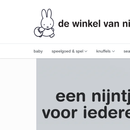
baby
speelgoed & spel
knuffels
sea