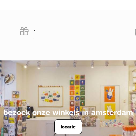
.
.
bezoek onze winkels in amsterdam
locatie