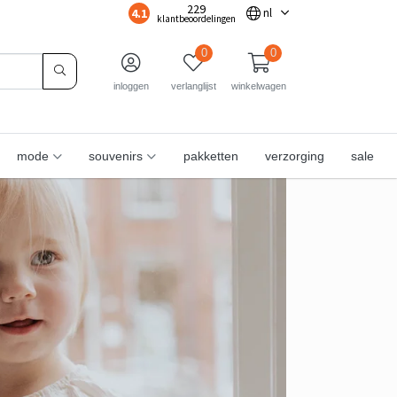
229
4.1
nl
klantbeoordelingen
0
0
inloggen
verlanglijst
winkelwagen
mode
souvenirs
pakketten
verzorging
sale