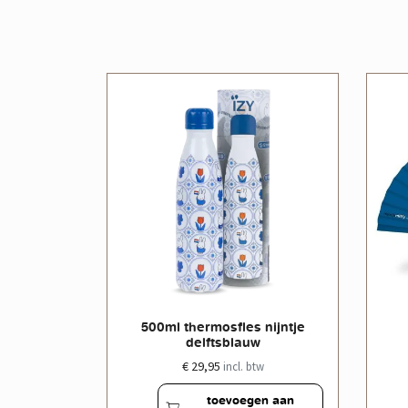
le doos
500ml thermosfles nijntje
delftsblauw
€ 29,95
w
incl. btw
en aan
toevoegen aan