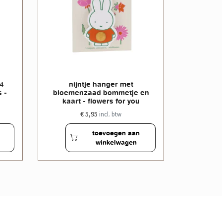
 4
nijntje hanger met
nijntje
 -
bloemenzaad bommetje en
bloeme
kaart - flowers for you
butter
€ 5,95
incl. btw
toevoegen aan
winkelwagen