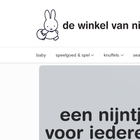
baby
speelgoed & spel
knuffels
sea