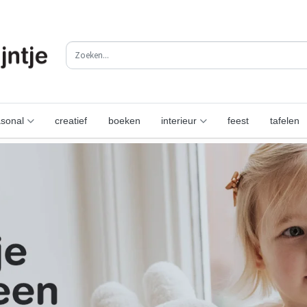
sonal
creatief
boeken
interieur
feest
tafelen