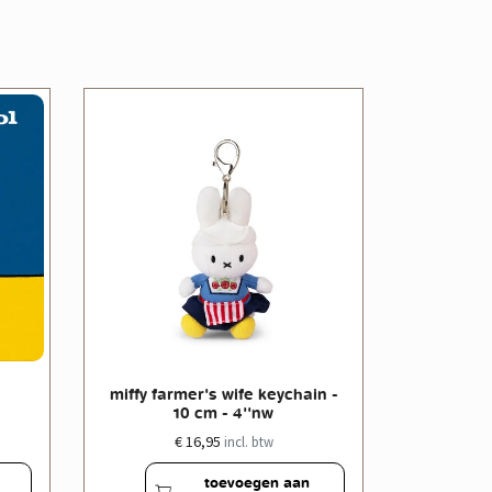
miffy farmer's wife keychain -
miffy far
10 cm - 4''nw
€ 16,95
incl. btw
toevoegen aan