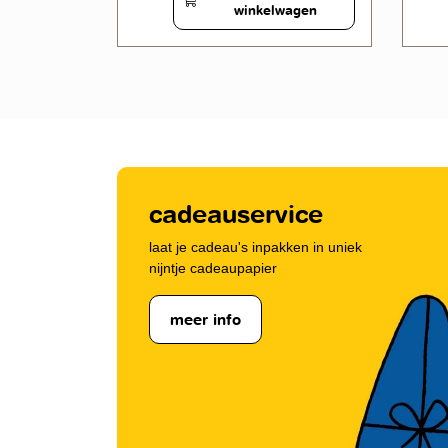
wagen
winkelwagen
cadeauservice
laat je cadeau's inpakken in uniek
nijntje cadeaupapier
meer info