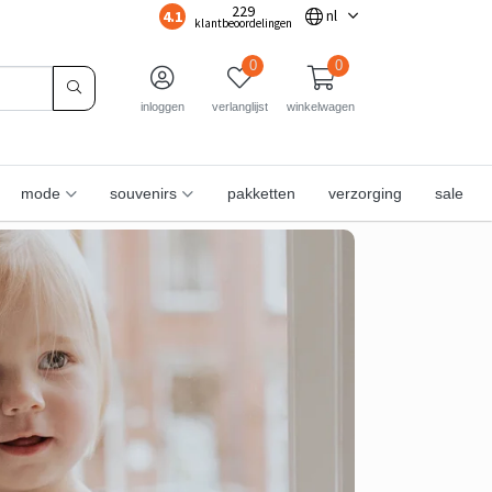
229
4.1
nl
klantbeoordelingen
0
0
inloggen
verlanglijst
winkelwagen
mode
souvenirs
pakketten
verzorging
sale