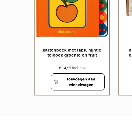
ijntje
kartonboek met tabs, nijntje
n
lag
telboek groente en fruit
b
€ 14,95
w
incl. btw
en aan
toevoegen aan
wagen
winkelwagen