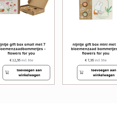
ijntje gift box small met 7
nijntje gift box mini met
loemenzaadbommetjes -
bloemenzaad bommetjes
flowers for you
flowers for you
€ 12,95
€ 7,95
incl. btw
incl. btw
toevoegen aan
toevoegen aan
winkelwagen
winkelwagen