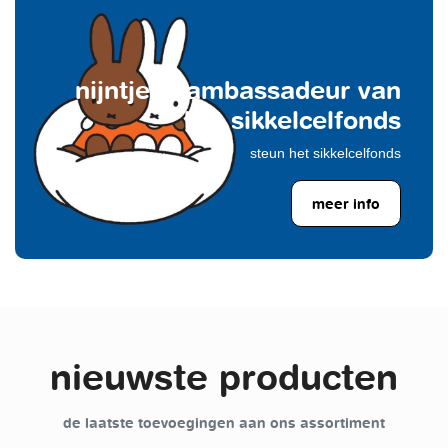
nijntje is ambassadeur van
het sikkelcelfonds
steun het sikkelcelfonds
meer info
nieuwste producten
de laatste toevoegingen aan ons assortiment