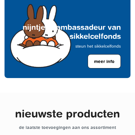
nijntje is ambassadeur van
het sikkelcelfonds
steun het sikkelcelfonds
meer info
nieuwste producten
de laatste toevoegingen aan ons assortiment